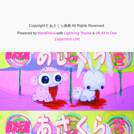
Copyright © あさくら画廊 All Rights Reserved.
Powered by
WordPress
with
Lightning Theme
&
VK All in One
Expansion Unit