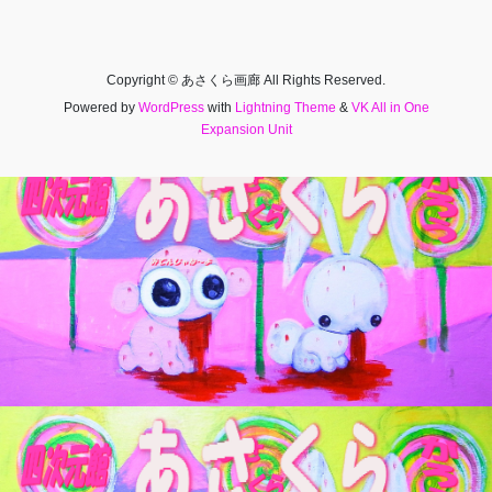
Copyright © あさくら画廊 All Rights Reserved.
Powered by
WordPress
with
Lightning Theme
&
VK All in One
Expansion Unit