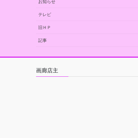
お知らせ
テレビ
旧ＨＰ
記事
画廊店主