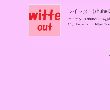
ツイッター(shuhe
ツイッター(shuhei608
い。 Instagram：https://w
投
稿
の
ペ
ー
ジ
送