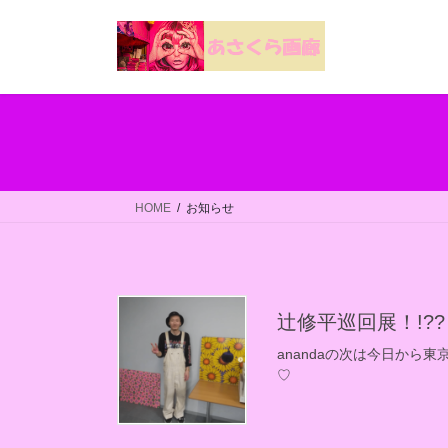
コ
ナ
ン
ビ
テ
ゲ
ン
ー
ツ
シ
へ
ョ
ス
ン
キ
に
ッ
移
HOME
お知らせ
プ
動
辻修平巡回展！!??
anandaの次は今日か
♡