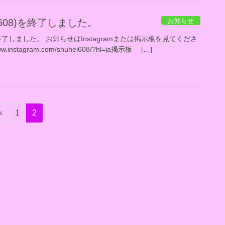
お知らせ
i608)を終了しました。
)を終了しました。 お知らせはInstagramまたは掲示板を見てくださ
ww.instagram.com/shuhei608/?hl=ja掲示板 […]
固
固
«
1
2
定
定
ペ
ペ
ー
ー
ジ
ジ