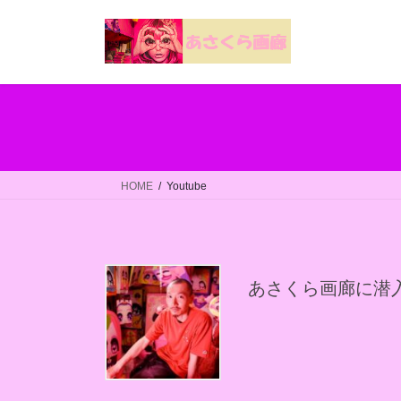
コ
ナ
ン
ビ
テ
ゲ
ン
ー
ツ
シ
へ
ョ
ス
ン
キ
に
ッ
移
HOME
Youtube
プ
動
あさくら画廊に潜入